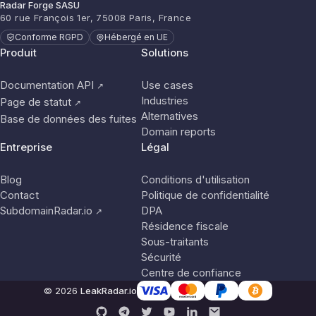
Radar Forge SASU
60 rue François 1er, 75008 Paris, France
Conforme RGPD
Hébergé en UE
Produit
Solutions
Documentation API
Use cases
↗
Industries
Page de statut
↗
Alternatives
Base de données des fuites
Domain reports
Entreprise
Légal
Blog
Conditions d'utilisation
Contact
Politique de confidentialité
SubdomainRadar.io
DPA
↗
Résidence fiscale
Sous-traitants
Sécurité
Centre de confiance
© 2026
LeakRadar.io