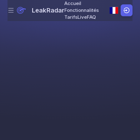
Accueil
LeakRadar
Fonctionnalités
Menu
Skip to content
Tarifs
Live
FAQ