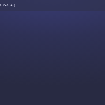
s
Live
FAQ
Skip to content