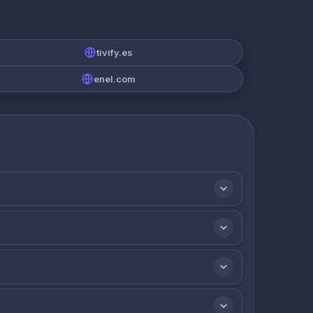
tivify.es
enel.com