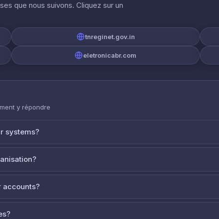
ises que nous suivons. Cliquez sur un
tnreginet.gov.in
eletronicabr.com
mment y répondre
ur systems?
ganisation?
 accounts?
es?