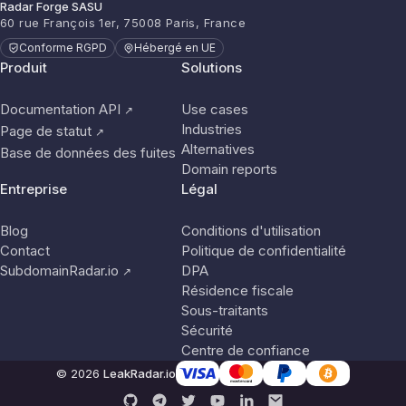
Radar Forge SASU
60 rue François 1er, 75008 Paris, France
Conforme RGPD
Hébergé en UE
Produit
Solutions
Documentation API
Use cases
↗
Industries
Page de statut
↗
Alternatives
Base de données des fuites
Domain reports
Entreprise
Légal
Blog
Conditions d'utilisation
Contact
Politique de confidentialité
SubdomainRadar.io
DPA
↗
Résidence fiscale
Sous-traitants
Sécurité
Centre de confiance
© 2026
LeakRadar.io