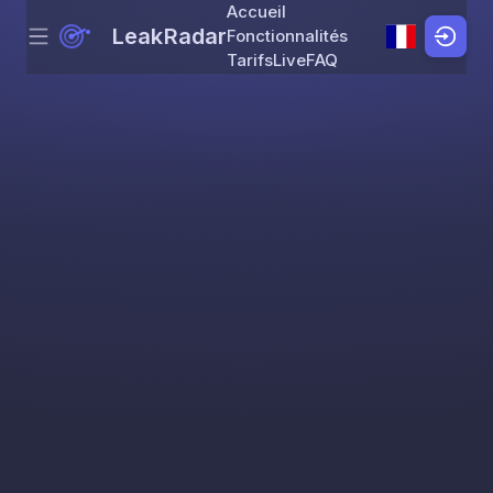
Accueil
LeakRadar
Fonctionnalités
Menu
Skip to content
Tarifs
Live
FAQ