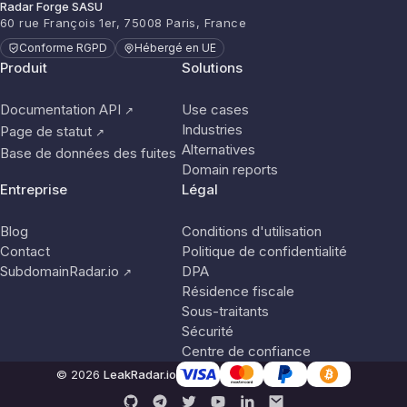
Radar Forge SASU
60 rue François 1er, 75008 Paris, France
Conforme RGPD
Hébergé en UE
Produit
Solutions
Documentation API
Use cases
↗
Industries
Page de statut
↗
Alternatives
Base de données des fuites
Domain reports
Entreprise
Légal
Blog
Conditions d'utilisation
Contact
Politique de confidentialité
SubdomainRadar.io
DPA
↗
Résidence fiscale
Sous-traitants
Sécurité
Centre de confiance
© 2026
LeakRadar.io