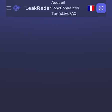
Accueil
LeakRadar
Fonctionnalités
Menu
Skip to content
Tarifs
Live
FAQ