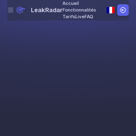
Accueil
LeakRadar
Fonctionnalités
Menu
Skip to content
Tarifs
Live
FAQ