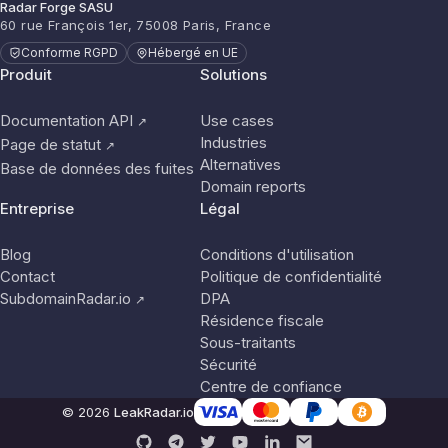
Radar Forge SASU
60 rue François 1er, 75008 Paris, France
Conforme RGPD
Hébergé en UE
Produit
Solutions
Documentation API
Use cases
↗
Industries
Page de statut
↗
Alternatives
Base de données des fuites
Domain reports
Entreprise
Légal
Blog
Conditions d'utilisation
Contact
Politique de confidentialité
SubdomainRadar.io
DPA
↗
Résidence fiscale
Sous-traitants
Sécurité
Centre de confiance
© 2026
LeakRadar.io