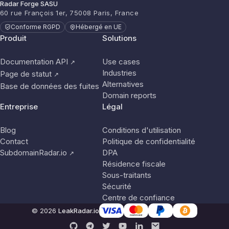
Radar Forge SASU
60 rue François 1er, 75008 Paris, France
Conforme RGPD
Hébergé en UE
Produit
Solutions
Documentation API
Use cases
↗
Industries
Page de statut
↗
Alternatives
Base de données des fuites
Domain reports
Entreprise
Légal
Blog
Conditions d'utilisation
Contact
Politique de confidentialité
SubdomainRadar.io
DPA
↗
Résidence fiscale
Sous-traitants
Sécurité
Centre de confiance
© 2026
LeakRadar.io