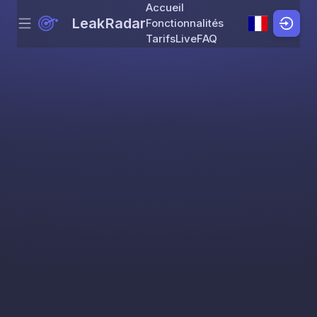
Accueil
LeakRadar
Fonctionnalités
Menu
Skip to content
Tarifs
Live
FAQ