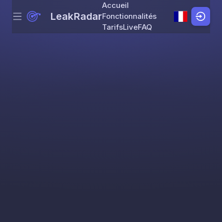
Accueil
LeakRadar
Fonctionnalités
Menu
Skip to content
Tarifs
Live
FAQ