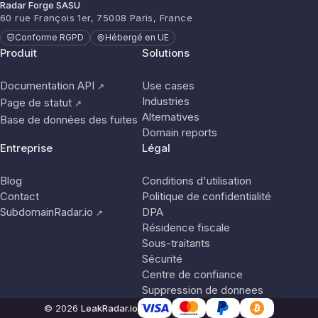
Radar Forge SASU
60 rue François 1er, 75008 Paris, France
Conforme RGPD
Hébergé en UE
Produit
Solutions
Documentation API
Use cases
↗
Industries
Page de statut
↗
Alternatives
Base de données des fuites
Domain reports
Entreprise
Légal
Blog
Conditions d'utilisation
Contact
Politique de confidentialité
SubdomainRadar.io
DPA
↗
Résidence fiscale
Sous-traitants
Sécurité
Centre de confiance
Suppression de donnees
© 2026
LeakRadar.io