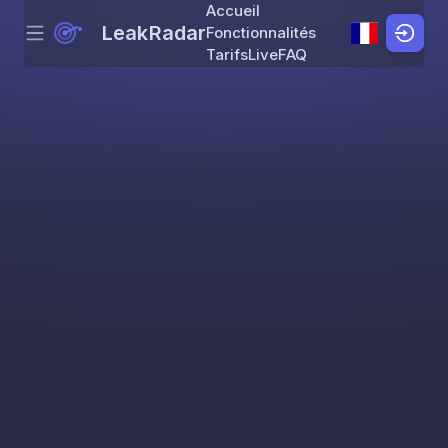
Accueil
LeakRadar
Fonctionnalités
Menu
Skip to content
Tarifs
Live
FAQ