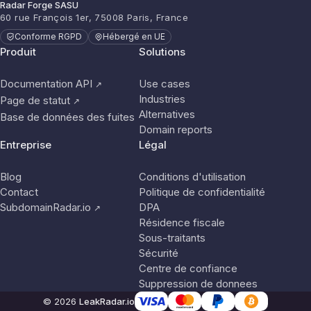
Radar Forge SASU
60 rue François 1er, 75008 Paris, France
Conforme RGPD
Hébergé en UE
Produit
Solutions
Documentation API
Use cases
↗
Industries
Page de statut
↗
Alternatives
Base de données des fuites
Domain reports
Entreprise
Légal
Blog
Conditions d'utilisation
Contact
Politique de confidentialité
SubdomainRadar.io
DPA
↗
Résidence fiscale
Sous-traitants
Sécurité
Centre de confiance
Suppression de donnees
© 2026
LeakRadar.io