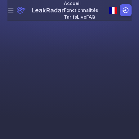
Accueil
LeakRadar
Fonctionnalités
Menu
Skip to content
Tarifs
Live
FAQ