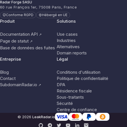
Radar Forge SASU
60 rue François 1er, 75008 Paris, France
Conforme RGPD
Hébergé en UE
Produit
Solutions
Documentation API
Use cases
↗
Industries
Page de statut
↗
Alternatives
Base de données des fuites
Domain reports
Entreprise
Légal
Blog
Conditions d'utilisation
Contact
Politique de confidentialité
SubdomainRadar.io
DPA
↗
Résidence fiscale
Sous-traitants
Sécurité
Centre de confiance
© 2026
LeakRadar.io