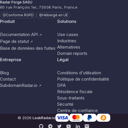
Radar Forge SASU
60 rue François 1er, 75008 Paris, France
Conforme RGPD
Hébergé en UE
Produit
Solutions
Documentation API
Use cases
↗
Industries
Page de statut
↗
Alternatives
Base de données des fuites
Domain reports
Entreprise
Légal
Blog
Conditions d'utilisation
Contact
Politique de confidentialité
SubdomainRadar.io
DPA
↗
Résidence fiscale
Sous-traitants
Sécurité
Centre de confiance
© 2026
LeakRadar.io