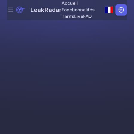
Accueil
LeakRadar
Fonctionnalités
Menu
Skip to content
Tarifs
Live
FAQ