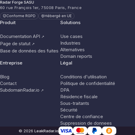
Radar Forge SASU
60 rue François 1er, 75008 Paris, France
Conforme RGPD
Hébergé en UE
Produit
Solutions
Documentation API
Use cases
↗
Industries
Page de statut
↗
Alternatives
Base de données des fuites
Domain reports
Entreprise
Légal
Blog
Conditions d'utilisation
Contact
Politique de confidentialité
SubdomainRadar.io
DPA
↗
Résidence fiscale
Sous-traitants
Sécurité
Centre de confiance
Suppression de donnees
© 2026
LeakRadar.io