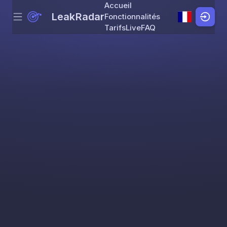
Accueil
LeakRadar
Fonctionnalités
Menu
Skip to content
Tarifs
Live
FAQ