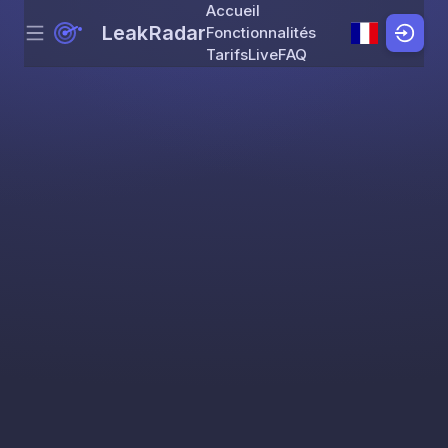
Accueil
LeakRadar
Fonctionnalités
Menu
Skip to content
Tarifs
Live
FAQ