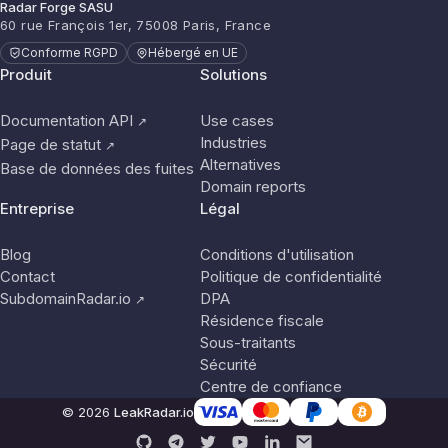
Radar Forge SASU
60 rue François 1er, 75008 Paris, France
Conforme RGPD
Hébergé en UE
Produit
Solutions
Documentation API
Use cases
↗
Industries
Page de statut
↗
Alternatives
Base de données des fuites
Domain reports
Entreprise
Légal
Blog
Conditions d'utilisation
Contact
Politique de confidentialité
SubdomainRadar.io
DPA
↗
Résidence fiscale
Sous-traitants
Sécurité
Centre de confiance
© 2026
LeakRadar.io