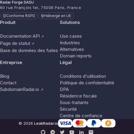
Radar Forge SASU
60 rue François 1er, 75008 Paris, France
Conforme RGPD
Hébergé en UE
Produit
Solutions
Documentation API
Use cases
↗
Industries
Page de statut
↗
Alternatives
Base de données des fuites
Domain reports
Entreprise
Légal
Blog
Conditions d'utilisation
Contact
Politique de confidentialité
SubdomainRadar.io
DPA
↗
Résidence fiscale
Sous-traitants
Sécurité
Centre de confiance
© 2026
LeakRadar.io