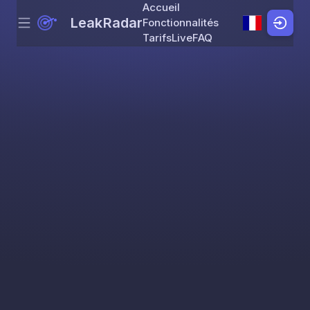
Accueil
LeakRadar
Fonctionnalités
Menu
Skip to content
Tarifs
Live
FAQ