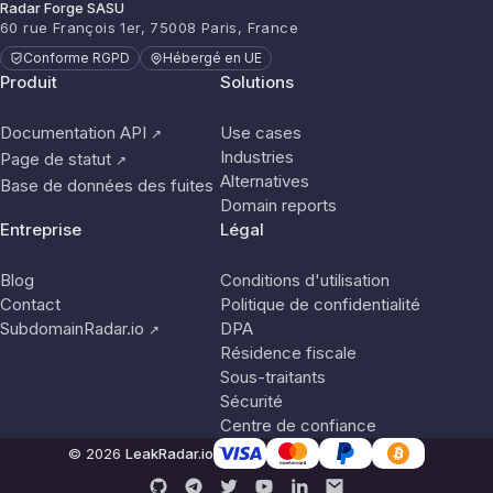
Radar Forge SASU
60 rue François 1er, 75008 Paris, France
Conforme RGPD
Hébergé en UE
Produit
Solutions
Documentation API
Use cases
↗
Industries
Page de statut
↗
Alternatives
Base de données des fuites
Domain reports
Entreprise
Légal
Blog
Conditions d'utilisation
Contact
Politique de confidentialité
SubdomainRadar.io
DPA
↗
Résidence fiscale
Sous-traitants
Sécurité
Centre de confiance
© 2026
LeakRadar.io