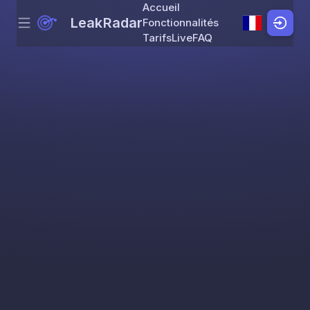
Accueil
LeakRadar
Fonctionnalités
Menu
Skip to content
Tarifs
Live
FAQ