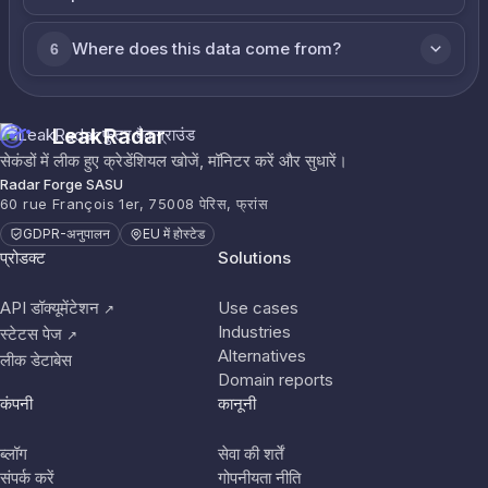
Where does this data come from?
6
LeakRadar
सेकंडों में लीक हुए क्रेडेंशियल खोजें, मॉनिटर करें और सुधारें।
Radar Forge SASU
60 rue François 1er, 75008 पेरिस, फ्रांस
GDPR-अनुपालन
EU में होस्टेड
प्रोडक्ट
Solutions
API डॉक्यूमेंटेशन
Use cases
↗
Industries
स्टेटस पेज
↗
Alternatives
लीक डेटाबेस
Domain reports
कंपनी
कानूनी
ब्लॉग
सेवा की शर्तें
संपर्क करें
गोपनीयता नीति