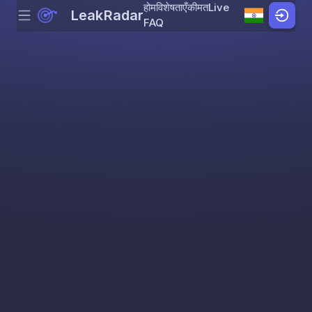
होम
विशेषताएँ
कीमत
Live
LeakRadar
Menu
Skip to content
FAQ