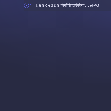
LeakRadar
होम
विशेषताएँ
कीमत
Live
FAQ