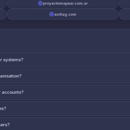
proyectomapear.com.ar
exitlag.com
ur systems?
ganisation?
 accounts?
es?
ners?