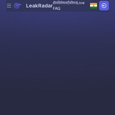
होम
विशेषताएँ
कीमत
Live
LeakRadar
Menu
Skip to content
FAQ