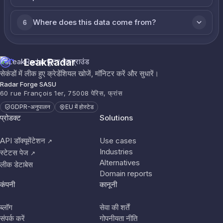
Where does this data come from?
6
LeakRadar
सेकंडों में लीक हुए क्रेडेंशियल खोजें, मॉनिटर करें और सुधारें।
Radar Forge SASU
60 rue François 1er, 75008 पेरिस, फ्रांस
GDPR-अनुपालन
EU में होस्टेड
प्रोडक्ट
Solutions
API डॉक्यूमेंटेशन
Use cases
↗
Industries
स्टेटस पेज
↗
Alternatives
लीक डेटाबेस
Domain reports
कंपनी
कानूनी
ब्लॉग
सेवा की शर्तें
संपर्क करें
गोपनीयता नीति