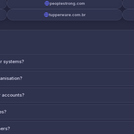
peoplestrong.com
tupperware.com.br
ur systems?
ganisation?
 accounts?
es?
ners?