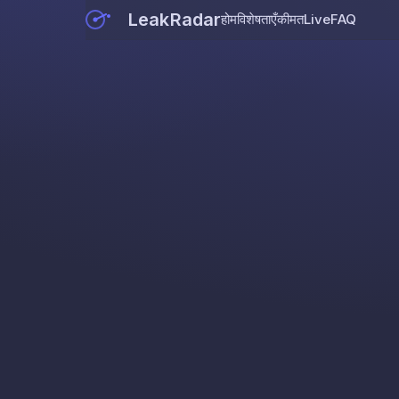
LeakRadar
होम
विशेषताएँ
कीमत
Live
FAQ