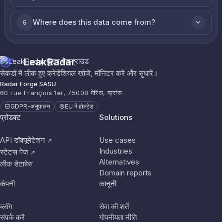
Where does this data come from?
6
LeakRadar
सेकंडों में लीक हुए क्रेडेंशियल खोजें, मॉनिटर करें और सुधारें।
Radar Forge SASU
60 rue François 1er, 75008 पेरिस, फ्रांस
GDPR-अनुपालन
EU में होस्टेड
प्रोडक्ट
Solutions
API डॉक्यूमेंटेशन
Use cases
↗
Industries
स्टेटस पेज
↗
Alternatives
लीक डेटाबेस
Domain reports
कंपनी
कानूनी
ब्लॉग
सेवा की शर्तें
संपर्क करें
गोपनीयता नीति