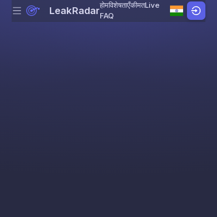
होम
विशेषताएँ
कीमत
Live
LeakRadar
Menu
Skip to content
FAQ