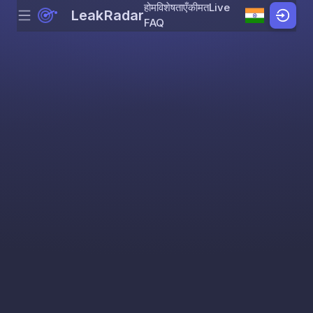
होम
विशेषताएँ
कीमत
Live
LeakRadar
Menu
Skip to content
FAQ