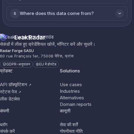
Where does this data come from?
6
LeakRadar
सेकंडों में लीक हुए क्रेडेंशियल खोजें, मॉनिटर करें और सुधारें।
Radar Forge SASU
60 rue François 1er, 75008 पेरिस, फ्रांस
GDPR-अनुपालन
EU में होस्टेड
प्रोडक्ट
Solutions
API डॉक्यूमेंटेशन
Use cases
↗
Industries
स्टेटस पेज
↗
Alternatives
लीक डेटाबेस
Domain reports
कंपनी
कानूनी
ब्लॉग
सेवा की शर्तें
संपर्क करें
गोपनीयता नीति