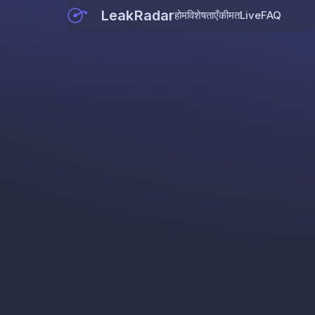
LeakRadar
होम
विशेषताएँ
कीमत
Live
FAQ