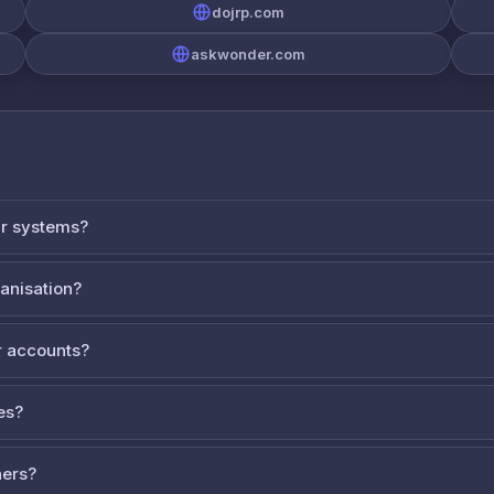
dojrp.com
askwonder.com
ur systems?
ganisation?
 accounts?
es?
ners?