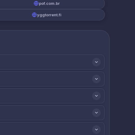
pof.com.br
yggtorrent.fi