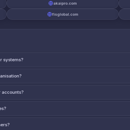
akaipro.com
fisglobal.com
ur systems?
ganisation?
 accounts?
es?
ners?