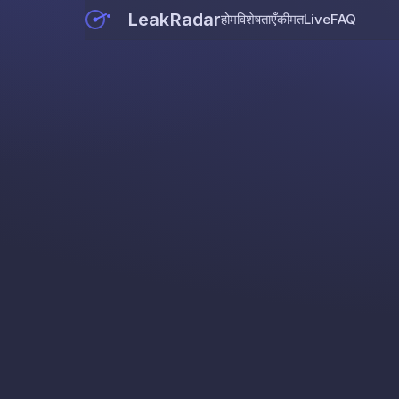
LeakRadar
होम
विशेषताएँ
कीमत
Live
FAQ