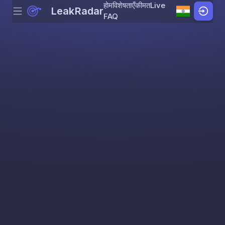
होम
विशेषताएँ
कीमत
Live
LeakRadar
Menu
Skip to content
FAQ