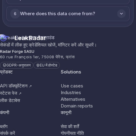
Where does this data come from?
6
LeakRadar
सेकंडों में लीक हुए क्रेडेंशियल खोजें, मॉनिटर करें और सुधारें।
Radar Forge SASU
60 rue François 1er, 75008 पेरिस, फ्रांस
GDPR-अनुपालन
EU में होस्टेड
प्रोडक्ट
Solutions
API डॉक्यूमेंटेशन
Use cases
↗
Industries
स्टेटस पेज
↗
Alternatives
लीक डेटाबेस
Domain reports
कंपनी
कानूनी
ब्लॉग
सेवा की शर्तें
संपर्क करें
गोपनीयता नीति