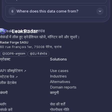
Where does this data come from?
6
LeakRadar
सेकंडों में लीक हुए क्रेडेंशियल खोजें, मॉनिटर करें और सुधारें।
Radar Forge SASU
60 rue François 1er, 75008 पेरिस, फ्रांस
GDPR-अनुपालन
EU में होस्टेड
प्रोडक्ट
Solutions
API डॉक्यूमेंटेशन
Use cases
↗
Industries
स्टेटस पेज
↗
Alternatives
लीक डेटाबेस
Domain reports
कंपनी
कानूनी
ब्लॉग
सेवा की शर्तें
संपर्क करें
गोपनीयता नीति