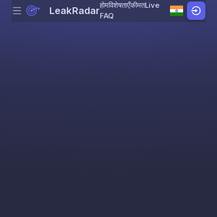
होम
विशेषताएँ
कीमत
Live
LeakRadar
Menu
Skip to content
FAQ