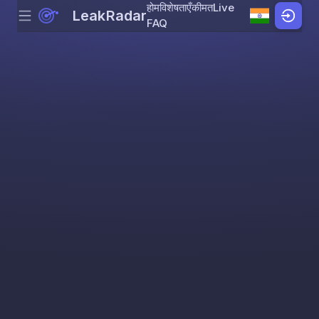
होम
विशेषताएँ
कीमत
Live
LeakRadar
Menu
Skip to content
FAQ