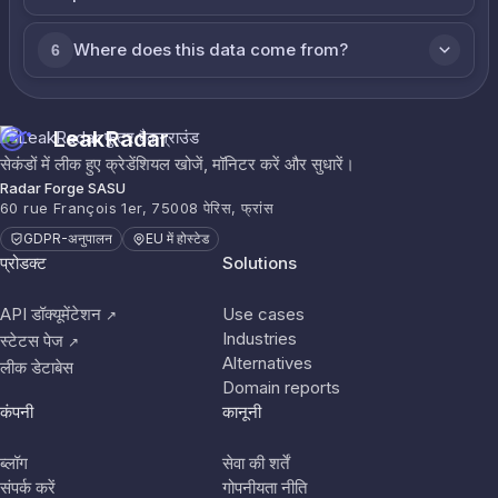
Where does this data come from?
6
LeakRadar
सेकंडों में लीक हुए क्रेडेंशियल खोजें, मॉनिटर करें और सुधारें।
Radar Forge SASU
60 rue François 1er, 75008 पेरिस, फ्रांस
GDPR-अनुपालन
EU में होस्टेड
प्रोडक्ट
Solutions
API डॉक्यूमेंटेशन
Use cases
↗
Industries
स्टेटस पेज
↗
Alternatives
लीक डेटाबेस
Domain reports
कंपनी
कानूनी
ब्लॉग
सेवा की शर्तें
संपर्क करें
गोपनीयता नीति