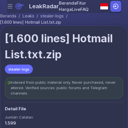
Beranda
Fitur
LeakRadar
Menu
Skip to content
Harga
Live
FAQ
Beranda
/
Leaks
/
stealer-logs
/
[1.600 lines] Hotmail List.txt.zip
[1.600 lines] Hotmail
List.txt.zip
stealer-logs
Indexed from public material only. Never purchased, never
altered. Verified sources: public forums and Telegram
channels.
Detail File
Jumlah Catatan
1.599