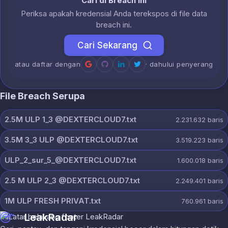
Cari di Breach Ini
Periksa apakah kredensial Anda terekspos di file data
breach ini.
Cari Sekarang
atau daftar dengan
· dahului penyerang
File Breach Serupa
2.5M ULP 1_3 @DEXTERCLOUD7.txt
2.231.632
baris
3.5M 3_3 ULP @DEXTERCLOUD7.txt
3.519.223
baris
ULP_2_sur_5_@DEXTERCLOUD7.txt
1.600.018
baris
2.5 M ULP 2_3 @DEXTERCLOUD7.txt
2.249.401
baris
1M ULP FRESH PRIVAT.txt
760.961
baris
LeakRadar