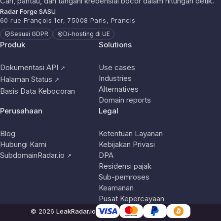
Cari, pantau, dan tangani kredensial bocor dalam hitungan detik.
Radar Forge SASU
60 rue François 1er, 75008 Paris, Prancis
Sesuai GDPR
Di-hosting di UE
Produk
Solutions
Dokumentasi API
Use cases
↗
Industries
Halaman Status
↗
Alternatives
Basis Data Kebocoran
Domain reports
Perusahaan
Legal
Blog
Ketentuan Layanan
Hubungi Kami
Kebijakan Privasi
SubdomainRadar.io
DPA
↗
Residensi pajak
Sub-pemroses
Keamanan
Pusat Kepercayaan
© 2026
LeakRadar.io