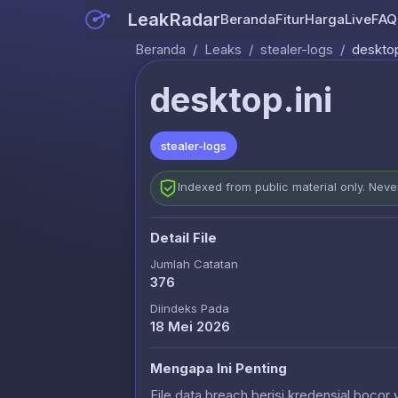
LeakRadar
Beranda
Fitur
Harga
Live
FAQ
Beranda
/
Leaks
/
stealer-logs
/
desktop
desktop.ini
stealer-logs
Indexed from public material only. Nev
Detail File
Jumlah Catatan
376
Diindeks Pada
18 Mei 2026
Mengapa Ini Penting
File data breach berisi kredensial bocor