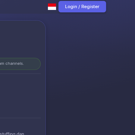
Login / Register
ram channels.
stuffing dan