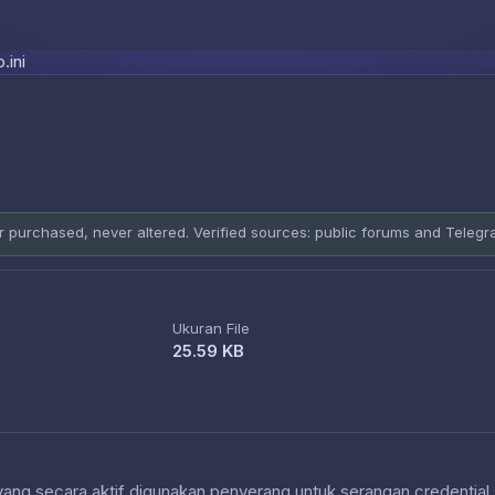
Skip to content
.ini
er purchased, never altered. Verified sources: public forums and Teleg
Ukuran File
25.59 KB
 yang secara aktif digunakan penyerang untuk serangan credential 