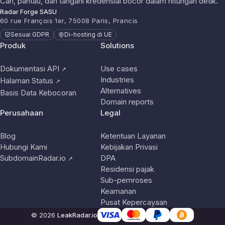
Cari, pantau, dan tangani kredensial bocor dalam hitungan detik.
Radar Forge SASU
60 rue François 1er, 75008 Paris, Prancis
Sesuai GDPR
Di-hosting di UE
Produk
Solutions
Dokumentasi API
Use cases
↗
Industries
Halaman Status
↗
Alternatives
Basis Data Kebocoran
Domain reports
Perusahaan
Legal
Blog
Ketentuan Layanan
Hubungi Kami
Kebijakan Privasi
SubdomainRadar.io
DPA
↗
Residensi pajak
Sub-pemroses
Keamanan
Pusat Kepercayaan
© 2026
LeakRadar.io