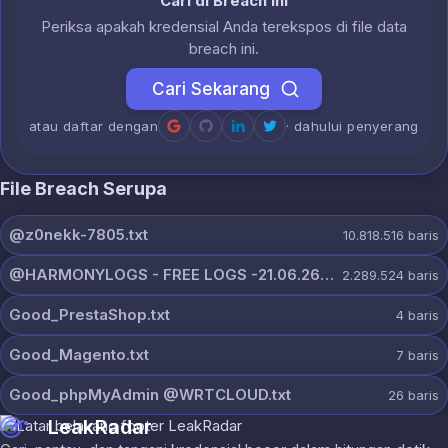
Cari di Breach Ini
Periksa apakah kredensial Anda terekspos di file data
breach ini.
Cari Sekarang
atau daftar dengan
· dahului penyerang
File Breach Serupa
@z0nekk-7805.txt
10.818.516
baris
@HARMONYLOGS - FREE LOGS -21.06.26.rar
2.289.524
baris
Good_PrestaShop.txt
4
baris
Good_Magento.txt
7
baris
Good_phpMyAdmin @WRTCLOUD.txt
26
baris
LeakRadar