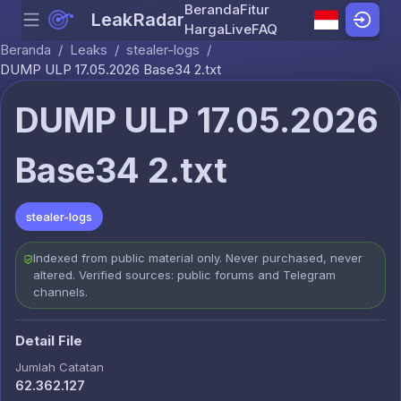
Beranda
Fitur
LeakRadar
Menu
Skip to content
Harga
Live
FAQ
Beranda
/
Leaks
/
stealer-logs
/
DUMP ULP 17.05.2026 Base34 2.txt
DUMP ULP 17.05.2026
Base34 2.txt
stealer-logs
Indexed from public material only. Never purchased, never
altered. Verified sources: public forums and Telegram
channels.
Detail File
Jumlah Catatan
62.362.127