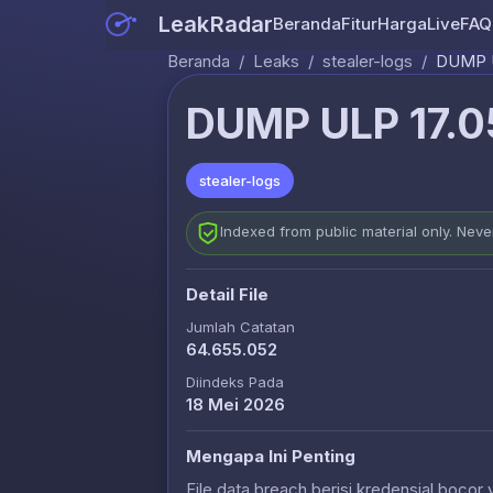
LeakRadar
Beranda
Fitur
Harga
Live
FAQ
Beranda
/
Leaks
/
stealer-logs
/
DUMP U
DUMP ULP 17.0
stealer-logs
Indexed from public material only. Nev
Detail File
Jumlah Catatan
64.655.052
Diindeks Pada
18 Mei 2026
Mengapa Ini Penting
File data breach berisi kredensial bocor