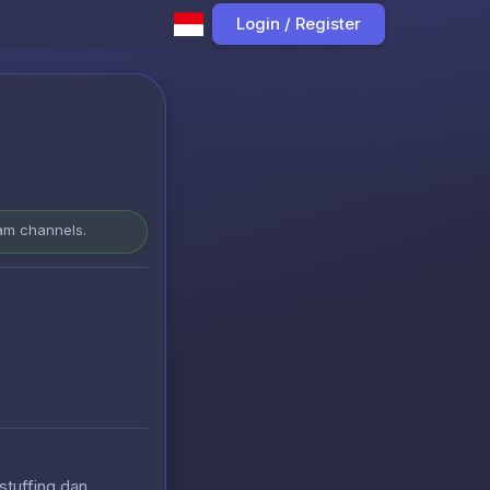
Login / Register
ram channels.
stuffing dan