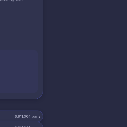
6.911.004
baris