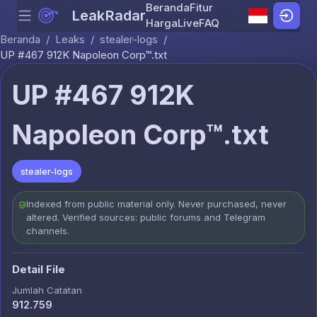
Beranda
Fitur
LeakRadar
Menu
Skip to content
Harga
Live
FAQ
Beranda
/
Leaks
/
stealer-logs
/
UP #467 912K Napoleon Corp™.txt
UP #467 912K
Napoleon Corp™.txt
stealer-logs
Indexed from public material only. Never purchased, never
altered. Verified sources: public forums and Telegram
channels.
Detail File
Jumlah Catatan
912.759