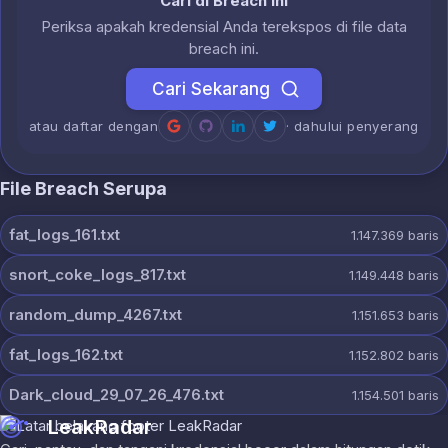
Cari di Breach Ini
Periksa apakah kredensial Anda terekspos di file data
breach ini.
Cari Sekarang
atau daftar dengan
· dahului penyerang
File Breach Serupa
fat_logs_161.txt
1.147.369
baris
snort_coke_logs_817.txt
1.149.448
baris
random_dump_4267.txt
1.151.653
baris
fat_logs_162.txt
1.152.802
baris
Dark_cloud_29_07_26_476.txt
1.154.501
baris
LeakRadar