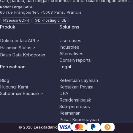
Cari, pantau, dan tangani kredensial bocor dalam hitungan detik.
Radar Forge SASU
60 rue François 1er, 75008 Paris, Prancis
Sesuai GDPR
Di-hosting di UE
Produk
Solutions
Dokumentasi API
Use cases
↗
Industries
Halaman Status
↗
Alternatives
Basis Data Kebocoran
Domain reports
Perusahaan
Legal
Blog
Ketentuan Layanan
Hubungi Kami
Kebijakan Privasi
SubdomainRadar.io
DPA
↗
Residensi pajak
Sub-pemroses
Keamanan
Pusat Kepercayaan
© 2026
LeakRadar.io