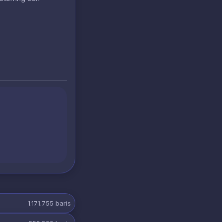
1.171.755
baris