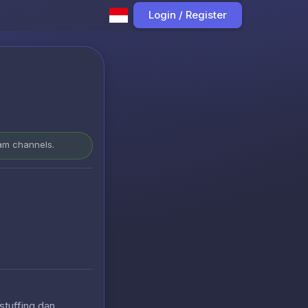
Login / Register
ram channels.
stuffing dan