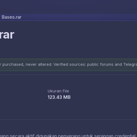
Skip to content
 Bases.rar
rar
er purchased, never altered. Verified sources: public forums and Teleg
Ukuran File
123.43 MB
 yang secara aktif digunakan penyerang untuk serangan credential 