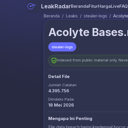
LeakRadar
Beranda
Fitur
Harga
Live
FAQ
Beranda
/
Leaks
/
stealer-logs
/
Acolyte
Acolyte Bases.
stealer-logs
Indexed from public material only. Nev
Detail File
Jumlah Catatan
4.395.756
Diindeks Pada
18 Mei 2026
Mengapa Ini Penting
File data breach berisi kredensial bocor