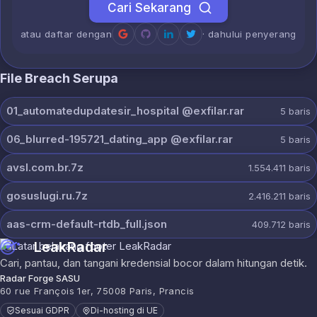
Cari Sekarang
atau daftar dengan
· dahului penyerang
File Breach Serupa
01_automatedupdatesir_hospital @exfilar.rar
5
baris
06_blurred-195721_dating_app @exfilar.rar
5
baris
avsl.com.br.7z
1.554.411
baris
gosuslugi.ru.7z
2.416.211
baris
aas-crm-default-rtdb_full.json
409.712
baris
LeakRadar
Cari, pantau, dan tangani kredensial bocor dalam hitungan detik.
Radar Forge SASU
60 rue François 1er, 75008 Paris, Prancis
Sesuai GDPR
Di-hosting di UE