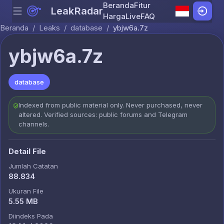
Beranda
Fitur
LeakRadar
Menu
Skip to content
Harga
Live
FAQ
Beranda
/
Leaks
/
database
/
ybjw6a.7z
ybjw6a.7z
database
Indexed from public material only. Never purchased, never
altered. Verified sources: public forums and Telegram
channels.
Detail File
Jumlah Catatan
88.834
Ukuran File
5.55 MB
Diindeks Pada