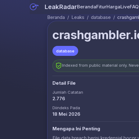
LeakRadar
Beranda
Fitur
Harga
Live
FAQ
Beranda
/
Leaks
/
database
/
crashgamb
crashgambler.i
database
Indexed from public material only. Nev
Detail File
Jumlah Catatan
2.776
Diindeks Pada
18 Mei 2026
Mengapa Ini Penting
File data breach berisi kredensial bocor