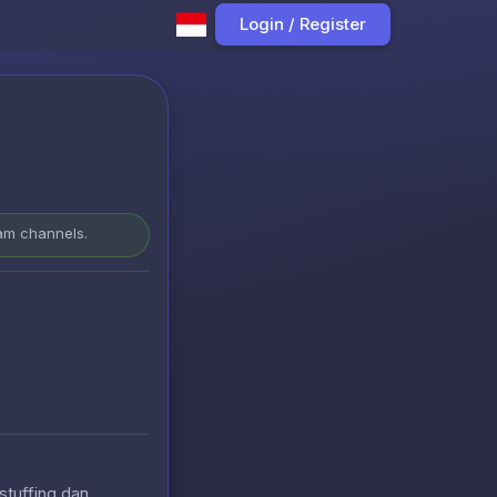
Login / Register
ram channels.
stuffing dan