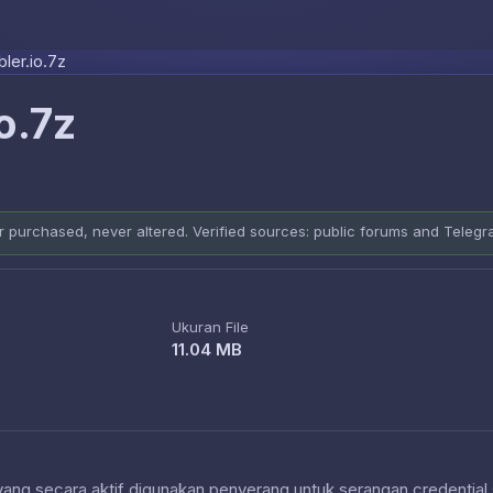
Skip to content
ler.io.7z
o.7z
er purchased, never altered. Verified sources: public forums and Teleg
Ukuran File
11.04 MB
 yang secara aktif digunakan penyerang untuk serangan credential 