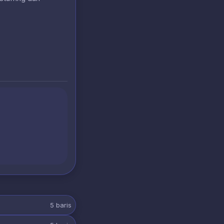
5
baris