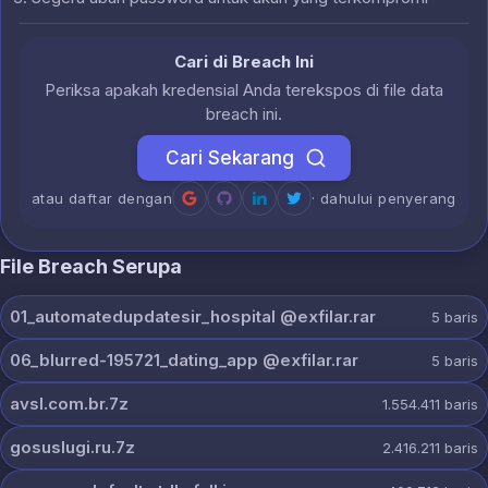
Cari di Breach Ini
Periksa apakah kredensial Anda terekspos di file data
breach ini.
Cari Sekarang
atau daftar dengan
· dahului penyerang
File Breach Serupa
01_automatedupdatesir_hospital @exfilar.rar
5
baris
06_blurred-195721_dating_app @exfilar.rar
5
baris
avsl.com.br.7z
1.554.411
baris
gosuslugi.ru.7z
2.416.211
baris