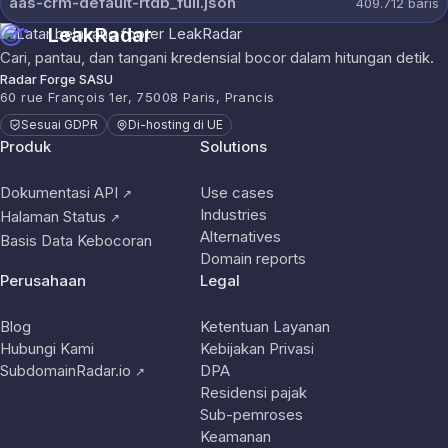
aas-crm-default-rtdb_full.json
409.712
baris
LeakRadar
Cari, pantau, dan tangani kredensial bocor dalam hitungan detik.
Radar Forge SASU
60 rue François 1er, 75008 Paris, Prancis
Sesuai GDPR
Di-hosting di UE
Produk
Solutions
Dokumentasi API
Use cases
↗
Industries
Halaman Status
↗
Alternatives
Basis Data Kebocoran
Domain reports
Perusahaan
Legal
Blog
Ketentuan Layanan
Hubungi Kami
Kebijakan Privasi
SubdomainRadar.io
DPA
↗
Residensi pajak
Sub-pemroses
Keamanan