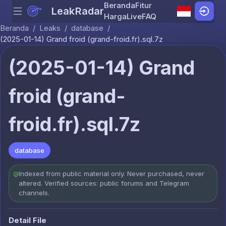
Beranda
Fitur
LeakRadar
Menu
Skip to content
Harga
Live
FAQ
Beranda
/
Leaks
/
database
/
(2025-01-14) Grand froid (grand-froid.fr).sql.7z
(2025-01-14) Grand
froid (grand-
froid.fr).sql.7z
database
Indexed from public material only. Never purchased, never
altered. Verified sources: public forums and Telegram
channels.
Detail File