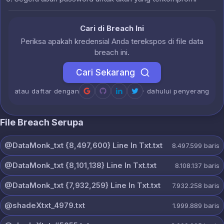
Cari di Breach Ini
Periksa apakah kredensial Anda terekspos di file data
breach ini.
Cari Sekarang
atau daftar dengan
· dahului penyerang
File Breach Serupa
@DataMonk_txt {8,497,600} Line In Txt.txt
8.497.599
baris
@DataMonk_txt {8,101,138} Line In Txt.txt
8.108.137
baris
@DataMonk_txt {7,932,259} Line In Txt.txt
7.932.258
baris
@shadeXtxt_4979.txt
1.999.889
baris