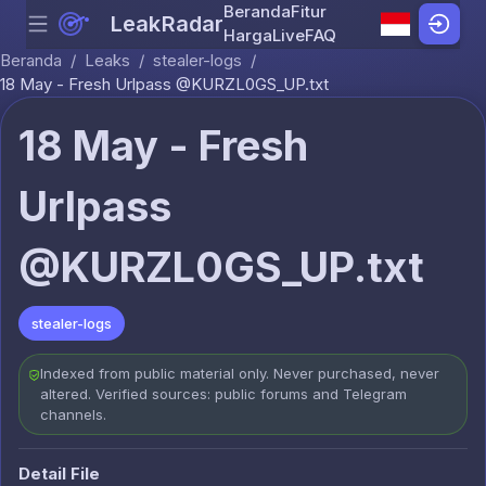
Beranda
Fitur
LeakRadar
Menu
Skip to content
Harga
Live
FAQ
Beranda
/
Leaks
/
stealer-logs
/
18 May - Fresh Urlpass @KURZL0GS_UP.txt
18 May - Fresh
Urlpass
@KURZL0GS_UP.txt
stealer-logs
Indexed from public material only. Never purchased, never
altered. Verified sources: public forums and Telegram
channels.
Detail File