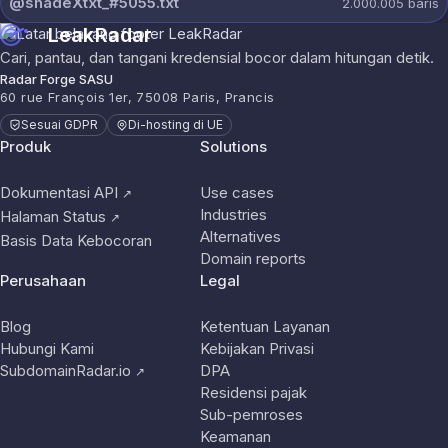
@shadeXtxt_#5055.txt
2.000.005
baris
LeakRadar
Cari, pantau, dan tangani kredensial bocor dalam hitungan detik.
Radar Forge SASU
60 rue François 1er, 75008 Paris, Prancis
Sesuai GDPR
Di-hosting di UE
Produk
Solutions
Dokumentasi API
Use cases
↗
Industries
Halaman Status
↗
Alternatives
Basis Data Kebocoran
Domain reports
Perusahaan
Legal
Blog
Ketentuan Layanan
Hubungi Kami
Kebijakan Privasi
SubdomainRadar.io
DPA
↗
Residensi pajak
Sub-pemroses
Keamanan