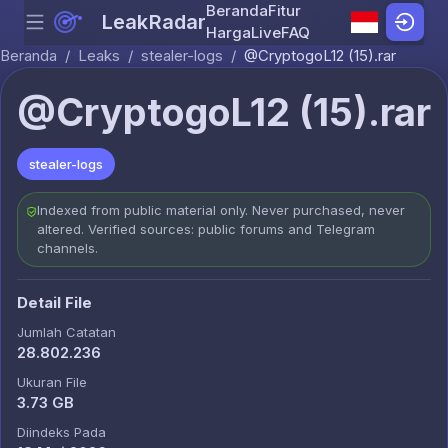
Beranda
Fitur
LeakRadar
Menu
Skip to content
Harga
Live
FAQ
Beranda
/
Leaks
/
stealer-logs
/
@CryptogoL12 (15).rar
@CryptogoL12 (15).rar
stealer-logs
Indexed from public material only. Never purchased, never
altered. Verified sources: public forums and Telegram
channels.
Detail File
Jumlah Catatan
28.802.236
Ukuran File
3.73 GB
Diindeks Pada