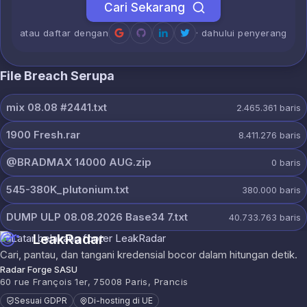
Cari Sekarang
atau daftar dengan
· dahului penyerang
File Breach Serupa
mix 08.08 #2441.txt
2.465.361
baris
1900 Fresh.rar
8.411.276
baris
@BRADMAX 14000 AUG.zip
0
baris
545-380K_plutonium.txt
380.000
baris
DUMP ULP 08.08.2026 Base34 7.txt
40.733.763
baris
LeakRadar
Cari, pantau, dan tangani kredensial bocor dalam hitungan detik.
Radar Forge SASU
60 rue François 1er, 75008 Paris, Prancis
Sesuai GDPR
Di-hosting di UE