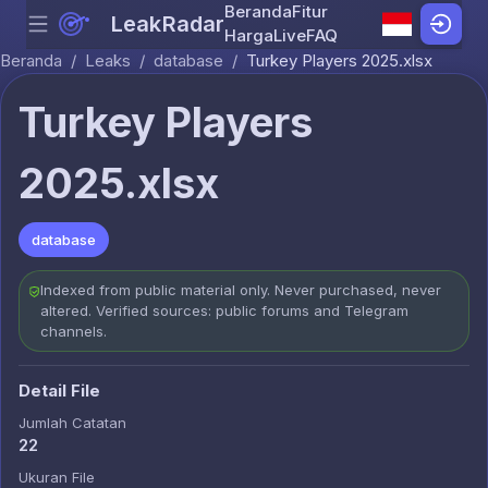
Beranda
Fitur
LeakRadar
Menu
Skip to content
Harga
Live
FAQ
Beranda
/
Leaks
/
database
/
Turkey Players 2025.xlsx
Turkey Players
2025.xlsx
database
Indexed from public material only. Never purchased, never
altered. Verified sources: public forums and Telegram
channels.
Detail File
Jumlah Catatan
22
Ukuran File