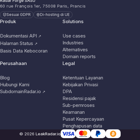
Radar Forge SASU
60 rue François 1er, 75008 Paris, Prancis
Sesuai GDPR
Di-hosting di UE
Produk
Solutions
Dokumentasi API
Use cases
↗
Industries
Halaman Status
↗
Alternatives
Basis Data Kebocoran
Domain reports
Perusahaan
Legal
Blog
Ketentuan Layanan
Hubungi Kami
Kebijakan Privasi
SubdomainRadar.io
DPA
↗
Residensi pajak
Sub-pemroses
Keamanan
Pusat Kepercayaan
Penghapusan data
© 2026
LeakRadar.io