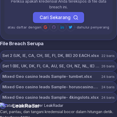
Periksa apakah kredensial Anda terekspos di file data
breach ini.
Cari Sekarang
atau daftar dengan
· dahului penyerang
File Breach Serupa
Set 2 (UK, IE, CA, CH, SE, FI, DK, BE) 20 EACH.xlsx
22
baris
Set 1 (BE, UK, DK, FI, CA, AU, SE, CH, NZ, NL, IE) 20 each.xlsx
26
baris
Mixed Geo casino leads Sample- tumbet.xlsx
24
baris
Mixed Geo casino leads Sample- horuscasino.xlsx
24
baris
Mixed Geo casino leads Sample- 4kingslots.xlsx
24
baris
LeakRadar
Cari, pantau, dan tangani kredensial bocor dalam hitungan detik.