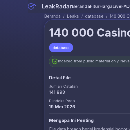
LeakRadar
Beranda
Fitur
Harga
Live
FAQ
Beranda
/
Leaks
/
database
/
140 000 C
140 000 Casino
database
Indexed from public material only. Nev
Detail File
Jumlah Catatan
141.893
Diindeks Pada
19 Mei 2026
Mengapa Ini Penting
File data breach berisi kredensial bocor