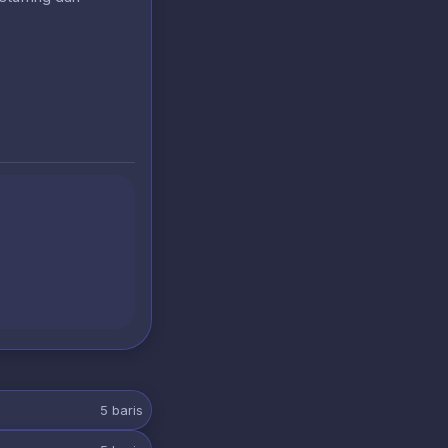
5
baris