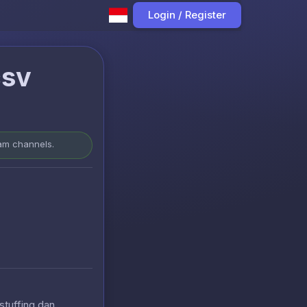
Login / Register
csv
ram channels.
stuffing dan