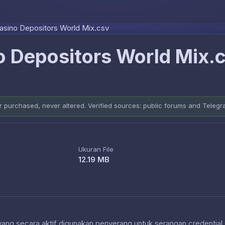
Skip to content
asino Depositors World Mix.csv
 Depositors World Mix.
er purchased, never altered. Verified sources: public forums and Teleg
Ukuran File
12.19 MB
 yang secara aktif digunakan penyerang untuk serangan credential 