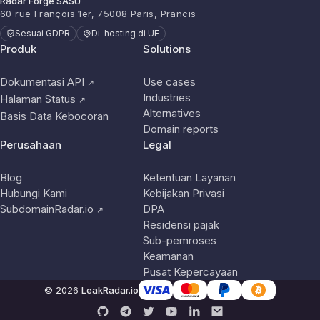
Radar Forge SASU
60 rue François 1er, 75008 Paris, Prancis
Sesuai GDPR
Di-hosting di UE
Produk
Solutions
Dokumentasi API
Use cases
↗
Industries
Halaman Status
↗
Alternatives
Basis Data Kebocoran
Domain reports
Perusahaan
Legal
Blog
Ketentuan Layanan
Hubungi Kami
Kebijakan Privasi
SubdomainRadar.io
DPA
↗
Residensi pajak
Sub-pemroses
Keamanan
Pusat Kepercayaan
© 2026
LeakRadar.io