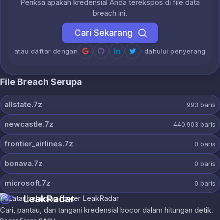
Periksa apakah kredensial Anda terekspos di file data
breach ini.
Cari Sekarang
atau daftar dengan
· dahului penyerang
File Breach Serupa
allstate.7z
993
baris
newcastle.7z
440.903
baris
frontier_airlines.7z
0
baris
bonava.7z
0
baris
microsoft.7z
0
baris
LeakRadar
Cari, pantau, dan tangani kredensial bocor dalam hitungan detik.