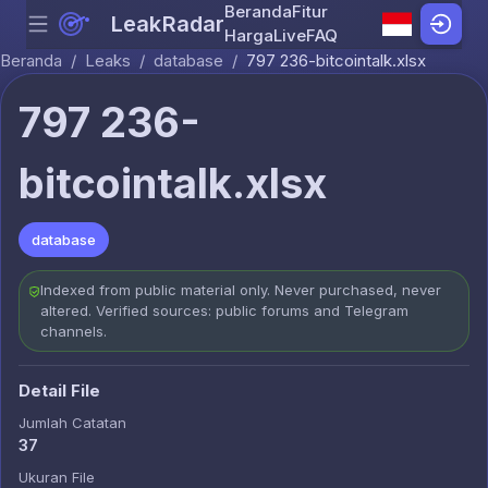
Beranda
Fitur
LeakRadar
Menu
Skip to content
Harga
Live
FAQ
Beranda
/
Leaks
/
database
/
797 236-bitcointalk.xlsx
797 236-
bitcointalk.xlsx
database
Indexed from public material only. Never purchased, never
altered. Verified sources: public forums and Telegram
channels.
Detail File
Jumlah Catatan
37
Ukuran File