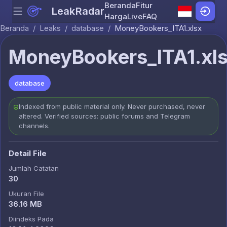
Beranda
Fitur
LeakRadar
Menu
Skip to content
Harga
Live
FAQ
Beranda
/
Leaks
/
database
/
MoneyBookers_ITA1.xlsx
MoneyBookers_ITA1.xl
database
Indexed from public material only. Never purchased, never
altered. Verified sources: public forums and Telegram
channels.
Detail File
Jumlah Catatan
30
Ukuran File
36.16 MB
Diindeks Pada