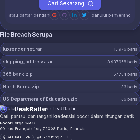
Cari Sekarang
atau daftar dengan
· dahului penyerang
File Breach Serupa
luxrender.net.rar
13.976
baris
shipping_address.rar
8.937.968
baris
365.bank.zip
57.704
baris
North Korea.zip
83
baris
US Department of Education.zip
66
baris
LeakRadar
Cari, pantau, dan tangani kredensial bocor dalam hitungan detik.
Radar Forge SASU
60 rue François 1er, 75008 Paris, Prancis
Sesuai GDPR
Di-hosting di UE