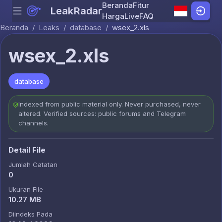
Beranda
Fitur
LeakRadar
Menu
Skip to content
Harga
Live
FAQ
Beranda
/
Leaks
/
database
/
wsex_2.xls
wsex_2.xls
database
Indexed from public material only. Never purchased, never
altered. Verified sources: public forums and Telegram
channels.
Detail File
Jumlah Catatan
0
Ukuran File
10.27 MB
Diindeks Pada