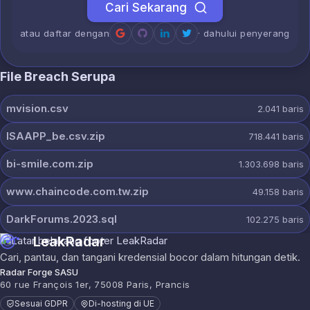
Cari Sekarang
atau daftar dengan
· dahului penyerang
File Breach Serupa
mvision.csv
2.041
baris
ISAAPP_be.csv.zip
718.441
baris
bi-smile.com.zip
1.303.698
baris
www.chaincode.com.tw.zip
49.158
baris
DarkForums.2023.sql
102.275
baris
LeakRadar
Cari, pantau, dan tangani kredensial bocor dalam hitungan detik.
Radar Forge SASU
60 rue François 1er, 75008 Paris, Prancis
Sesuai GDPR
Di-hosting di UE