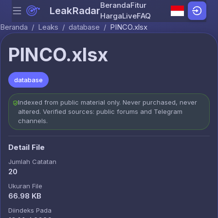
Beranda
Fitur
LeakRadar
Menu
Skip to content
Harga
Live
FAQ
Beranda
/
Leaks
/
database
/
PINCO.xlsx
PINCO.xlsx
database
Indexed from public material only. Never purchased, never
altered. Verified sources: public forums and Telegram
channels.
Detail File
Jumlah Catatan
20
Ukuran File
66.98 KB
Diindeks Pada