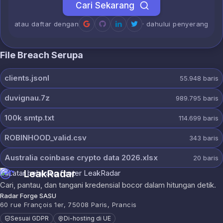
Cari Sekarang
atau daftar dengan
· dahului penyerang
File Breach Serupa
clients.jsonl
55.948
baris
duvignau.7z
989.795
baris
100k smtp.txt
114.699
baris
ROBINHOOD_valid.csv
343
baris
Australia coinbase crypto data 2026.xlsx
20
baris
LeakRadar
Cari, pantau, dan tangani kredensial bocor dalam hitungan detik.
Radar Forge SASU
60 rue François 1er, 75008 Paris, Prancis
Sesuai GDPR
Di-hosting di UE