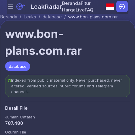
Beranda
Fitur
LeakRadar
Menu
Skip to content
Harga
Live
FAQ
Beranda
/
Leaks
/
database
/
www.bon-plans.com.rar
www.bon-
plans.com.rar
database
Indexed from public material only. Never purchased, never
altered. Verified sources: public forums and Telegram
channels.
Detail File
Jumlah Catatan
787.480
Ukuran File