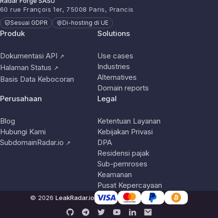
Radar Forge SASU
60 rue François 1er, 75008 Paris, Prancis
Sesuai GDPR
Di-hosting di UE
Produk
Solutions
Dokumentasi API
Use cases
↗
Industries
Halaman Status
↗
Alternatives
Basis Data Kebocoran
Domain reports
Perusahaan
Legal
Blog
Ketentuan Layanan
Hubungi Kami
Kebijakan Privasi
SubdomainRadar.io
DPA
↗
Residensi pajak
Sub-pemroses
Keamanan
Pusat Kepercayaan
© 2026
LeakRadar.io