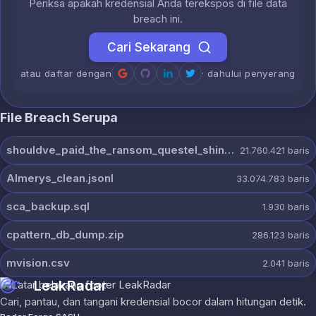
Periksa apakah kredensial Anda terekspos di file data
breach ini.
Cari Sekarang
atau daftar dengan
· dahului penyerang
File Breach Serupa
shouldve_paid_the_ransom_questel_shinyhunters.7z
21.760.421
baris
Almerys_clean.jsonl
33.074.783
baris
sca_backup.sql
1.930
baris
cpattern_db_dump.zip
286.123
baris
mvision.csv
2.041
baris
LeakRadar
Cari, pantau, dan tangani kredensial bocor dalam hitungan detik.