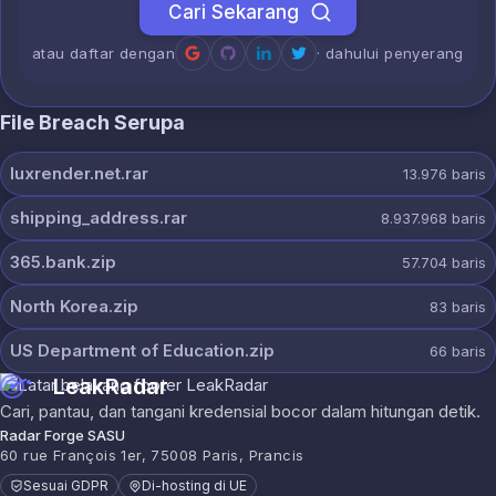
Cari Sekarang
atau daftar dengan
· dahului penyerang
File Breach Serupa
luxrender.net.rar
13.976
baris
shipping_address.rar
8.937.968
baris
365.bank.zip
57.704
baris
North Korea.zip
83
baris
US Department of Education.zip
66
baris
LeakRadar
Cari, pantau, dan tangani kredensial bocor dalam hitungan detik.
Radar Forge SASU
60 rue François 1er, 75008 Paris, Prancis
Sesuai GDPR
Di-hosting di UE