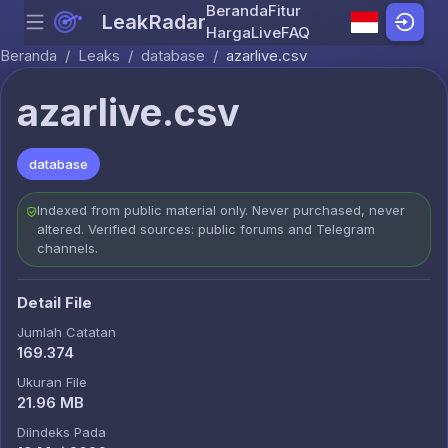
Beranda
Fitur
LeakRadar
Menu
Skip to content
Harga
Live
FAQ
Beranda
/
Leaks
/
database
/
azarlive.csv
azarlive.csv
database
Indexed from public material only. Never purchased, never
altered. Verified sources: public forums and Telegram
channels.
Detail File
Jumlah Catatan
169.374
Ukuran File
21.96 MB
Diindeks Pada