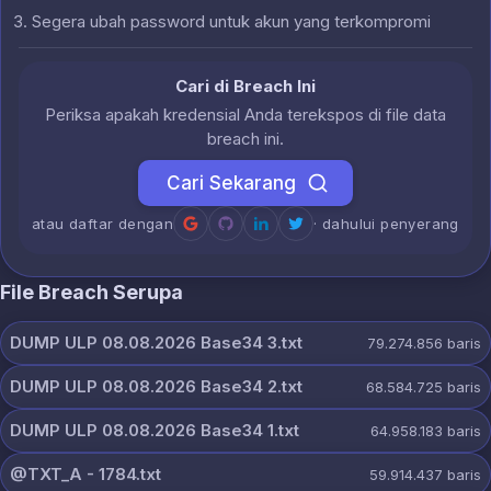
Segera ubah password untuk akun yang terkompromi
Cari di Breach Ini
Periksa apakah kredensial Anda terekspos di file data
breach ini.
Cari Sekarang
atau daftar dengan
· dahului penyerang
File Breach Serupa
DUMP ULP 08.08.2026 Base34 3.txt
79.274.856
baris
DUMP ULP 08.08.2026 Base34 2.txt
68.584.725
baris
DUMP ULP 08.08.2026 Base34 1.txt
64.958.183
baris
@TXT_A - 1784.txt
59.914.437
baris