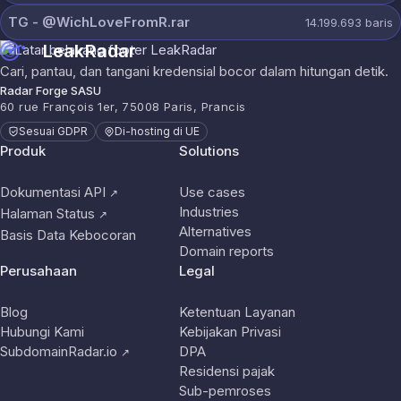
ТG - @WichLoveFromR.rar
14.199.693
baris
LeakRadar
Cari, pantau, dan tangani kredensial bocor dalam hitungan detik.
Radar Forge SASU
60 rue François 1er, 75008 Paris, Prancis
Sesuai GDPR
Di-hosting di UE
Produk
Solutions
Dokumentasi API
Use cases
↗
Industries
Halaman Status
↗
Alternatives
Basis Data Kebocoran
Domain reports
Perusahaan
Legal
Blog
Ketentuan Layanan
Hubungi Kami
Kebijakan Privasi
SubdomainRadar.io
DPA
↗
Residensi pajak
Sub-pemroses