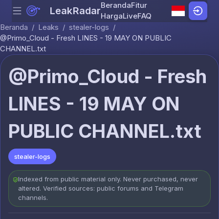
Beranda
Fitur
LeakRadar
Menu
Skip to content
Harga
Live
FAQ
Beranda
/
Leaks
/
stealer-logs
/
@Primo_Cloud - Fresh LINES - 19 MAY ON PUBLIC
CHANNEL.txt
@Primo_Cloud - Fresh
LINES - 19 MAY ON
PUBLIC CHANNEL.txt
stealer-logs
Indexed from public material only. Never purchased, never
altered. Verified sources: public forums and Telegram
channels.