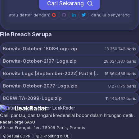
Cari Sekarang
atau daftar dengan
· dahului penyerang
File Breach Serupa
Borwita-October-1808-Logs.zip
13.350.742
baris
Borwita-October-2197-Logs.zip
28.624.387
baris
Borwita Logs [September-2022] Part 9 [2507 Pcs].zip
15.664.488
baris
Borwita-October-2077-Logs.zip
8.271.175
baris
BORWITA-2099-Logs.zip
11.445.467
baris
LeakRadar
Cari, pantau, dan tangani kredensial bocor dalam hitungan detik.
Radar Forge SASU
60 rue François 1er, 75008 Paris, Prancis
Sesuai GDPR
Di-hosting di UE