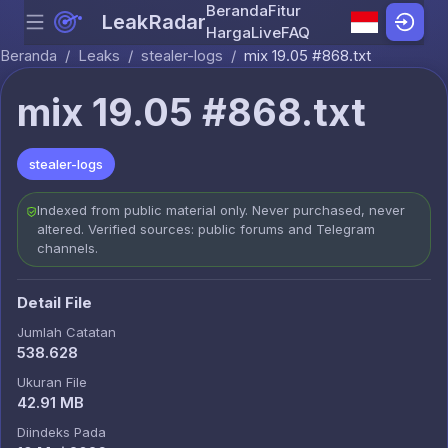
Beranda
Fitur
LeakRadar
Menu
Skip to content
Harga
Live
FAQ
Beranda
/
Leaks
/
stealer-logs
/
mix 19.05 #868.txt
mix 19.05 #868.txt
stealer-logs
Indexed from public material only. Never purchased, never
altered. Verified sources: public forums and Telegram
channels.
Detail File
Jumlah Catatan
538.628
Ukuran File
42.91 MB
Diindeks Pada