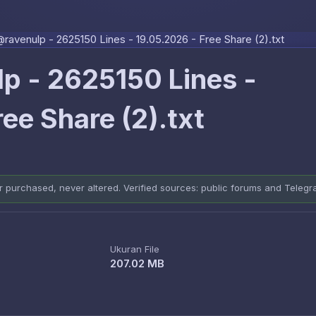
Skip to content
ravenulp - 2625150 Lines - 19.05.2026 - Free Share (2).txt
p - 2625150 Lines -
ee Share (2).txt
er purchased, never altered. Verified sources: public forums and Teleg
Ukuran File
207.02 MB