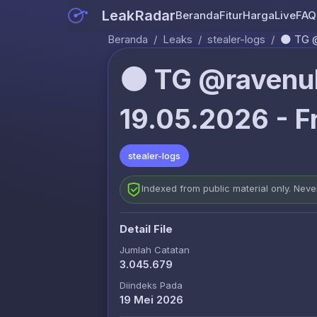
LeakRadar
Beranda
Fitur
Harga
Live
FAQ
Beranda
/
Leaks
/
stealer-logs
/
🌑 TG @
🌑 TG @ravenul
19.05.2026 - Fr
stealer-logs
Indexed from public material only. Nev
Detail File
Jumlah Catatan
3.045.679
Diindeks Pada
19 Mei 2026