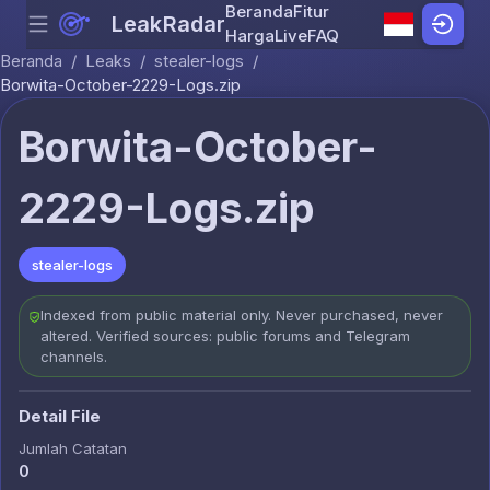
Beranda
Fitur
LeakRadar
Menu
Skip to content
Harga
Live
FAQ
Beranda
/
Leaks
/
stealer-logs
/
Borwita-October-2229-Logs.zip
Borwita-October-
2229-Logs.zip
stealer-logs
Indexed from public material only. Never purchased, never
altered. Verified sources: public forums and Telegram
channels.
Detail File
Jumlah Catatan
0