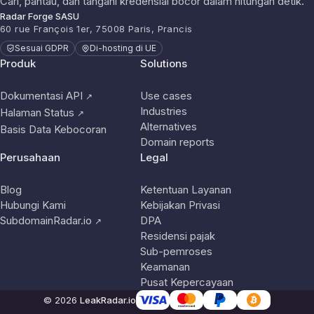
Cari, pantau, dan tangani kredensial bocor dalam hitungan detik.
Radar Forge SASU
60 rue François 1er, 75008 Paris, Prancis
Sesuai GDPR
Di-hosting di UE
Produk
Solutions
Dokumentasi API
Use cases
↗
Industries
Halaman Status
↗
Alternatives
Basis Data Kebocoran
Domain reports
Perusahaan
Legal
Blog
Ketentuan Layanan
Hubungi Kami
Kebijakan Privasi
SubdomainRadar.io
DPA
↗
Residensi pajak
Sub-pemroses
Keamanan
Pusat Kepercayaan
© 2026
LeakRadar.io