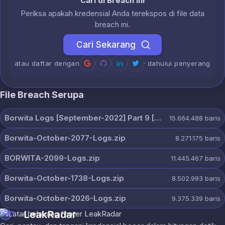
Cari di Breach Ini
Periksa apakah kredensial Anda terekspos di file data
breach ini.
Cari Sekarang
atau daftar dengan
· dahului penyerang
File Breach Serupa
Borwita Logs [September-2022] Part 9 [2507 Pcs].zip
15.664.488
baris
Borwita-October-2077-Logs.zip
8.271.175
baris
BORWITA-2099-Logs.zip
11.445.467
baris
Borwita-October-1738-Logs.zip
8.502.993
baris
Borwita-October-2026-Logs.zip
9.375.339
baris
LeakRadar