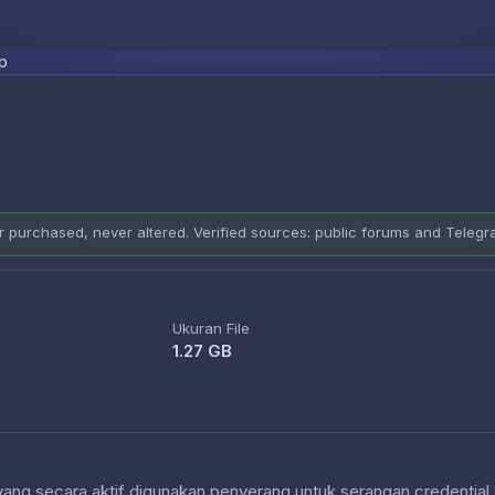
Skip to content
p
er purchased, never altered. Verified sources: public forums and Teleg
Ukuran File
1.27 GB
 yang secara aktif digunakan penyerang untuk serangan credential 