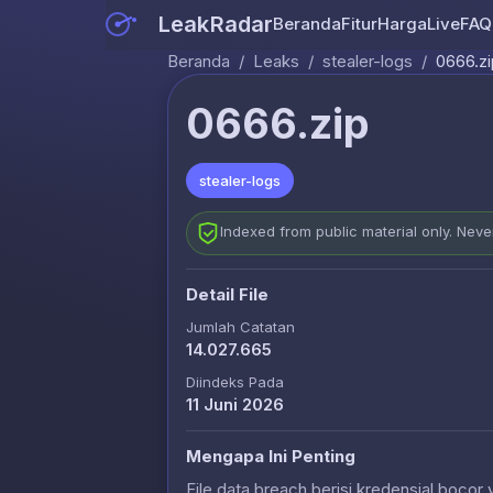
LeakRadar
Beranda
Fitur
Harga
Live
FAQ
Beranda
/
Leaks
/
stealer-logs
/
0666.zi
0666.zip
stealer-logs
Indexed from public material only. Nev
Detail File
Jumlah Catatan
14.027.665
Diindeks Pada
11 Juni 2026
Mengapa Ini Penting
File data breach berisi kredensial bocor