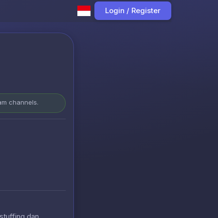
Login / Register
ram channels.
stuffing dan