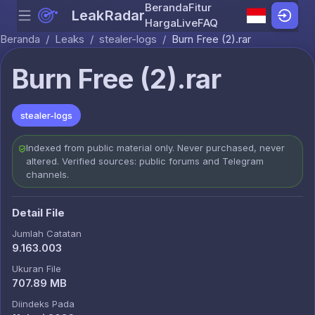
Beranda
Fitur
LeakRadar
Menu
Skip to content
Harga
Live
FAQ
Beranda
/
Leaks
/
stealer-logs
/
Burn Free (2).rar
Burn Free (2).rar
stealer-logs
Indexed from public material only. Never purchased, never
altered. Verified sources: public forums and Telegram
channels.
Detail File
Jumlah Catatan
9.163.003
Ukuran File
707.89 MB
Diindeks Pada