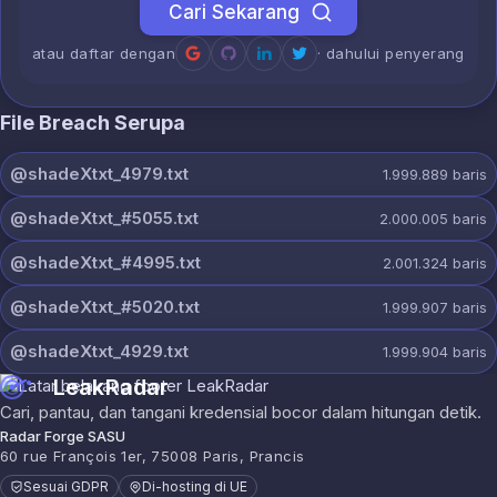
Cari Sekarang
atau daftar dengan
· dahului penyerang
File Breach Serupa
@shadeXtxt_4979.txt
1.999.889
baris
@shadeXtxt_#5055.txt
2.000.005
baris
@shadeXtxt_#4995.txt
2.001.324
baris
@shadeXtxt_#5020.txt
1.999.907
baris
@shadeXtxt_4929.txt
1.999.904
baris
LeakRadar
Cari, pantau, dan tangani kredensial bocor dalam hitungan detik.
Radar Forge SASU
60 rue François 1er, 75008 Paris, Prancis
Sesuai GDPR
Di-hosting di UE